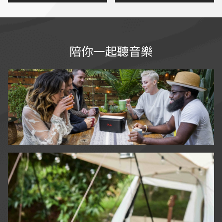
已的聲音
沒有突起扭曲
自帶空間校正功能，不用兩
分鐘即可完成校正，相當實
用
喇叭外型精巧，方便攜帶，
陪你一起聽音樂
隨處都可建構個人專業錄音
室