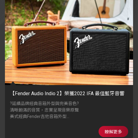
【Fender Audio Indio 2】榮獲2022 IFA 最佳藍牙音響
?延續品牌經典音箱外型與完美音色?
清晰飽滿的音質，忠實呈現音樂原聲
美式經典Fender吉他音箱外型
木製箱體搭配手工裱裝的獨特面料網布
瞭解更多