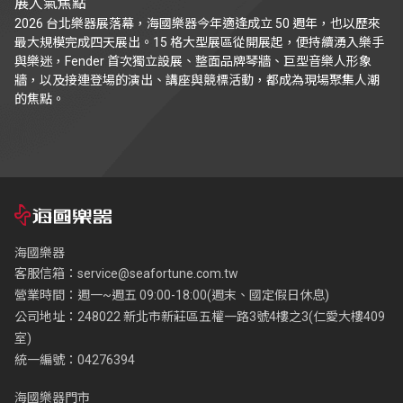
展人氣焦點
2026 台北樂器展落幕，海國樂器今年適逢成立 50 週年，也以歷來
最大規模完成四天展出。15 格大型展區從開展起，便持續湧入樂手
與樂迷，Fender 首次獨立設展、整面品牌琴牆、巨型音樂人形象
牆，以及接連登場的演出、講座與競標活動，都成為現場聚集人潮
的焦點。
海國樂器
客服信箱：
service@seafortune.com.tw
營業時間：週一~週五 09:00-18:00(週末、國定假日休息)
公司地址：248022 新北市新莊區五權一路3號4樓之3(仁愛大樓409
室)
統一編號：04276394
海國樂器門市