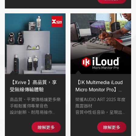
讓你的音色更有深度、更有個性🫧
【Xvive 】高品質，享
【IK Multimedia iLoud
受無線傳輸體驗
Micro Monitor Pro】喇
叭外型精巧隨處都可建
高品質、平實價格讓更多樂
榮獲AUDIO ART 2025 年度
構個人專業錄音室
手輕鬆獲得專業音色
風雲器材
設計創新、耐用易操作
音質中性低音染，呈現出健
在舞台、錄音室或練習環境
康均衡的動態
能帶來穩定可靠的Tone
能發出比喇叭體型更大的音
瞭解更多
瞭解更多
陪伴每位音樂人找到屬於自
壓，全頻段具備線性表現，