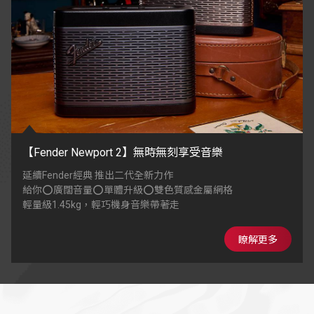
【Fender Newport 2】無時無刻享受音樂
延續Fender經典 推出二代全新力作
給你⭕廣闊音量⭕單體升級⭕雙色質感金屬網格
輕量級1.45kg，輕巧機身音樂帶著走
瞭解更多