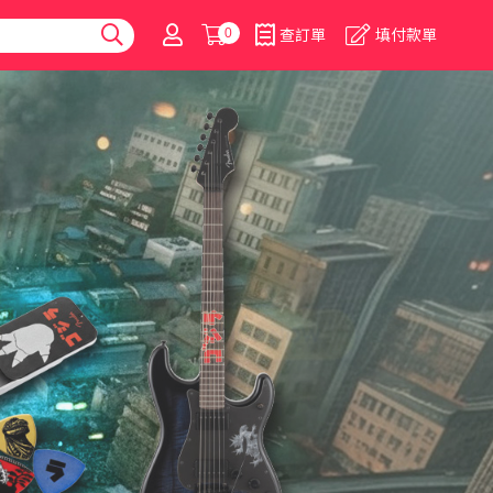
0
查訂單
填付款單