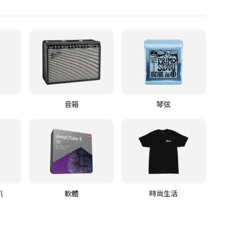
音箱
琴弦
叭
軟體
時尚生活