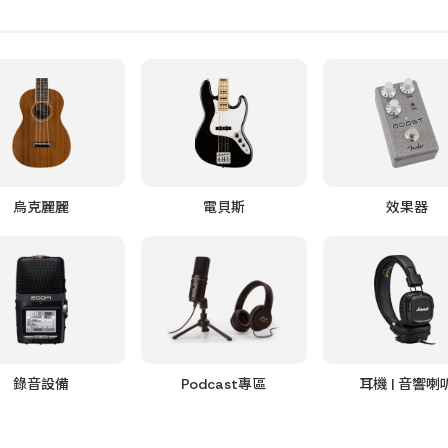
烏克麗麗
電貝斯
效果器
錄音設備
Podcast專區
耳機 | 音響喇