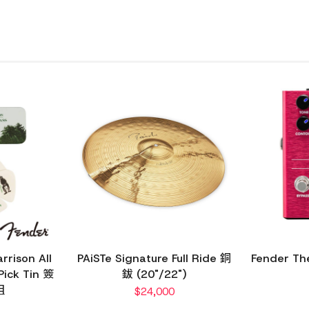
rrison All
PAiSTe Signature Full Ride 銅
Fender The
Pick Tin 簽
鈸 (20"/22")
組
$
24,000