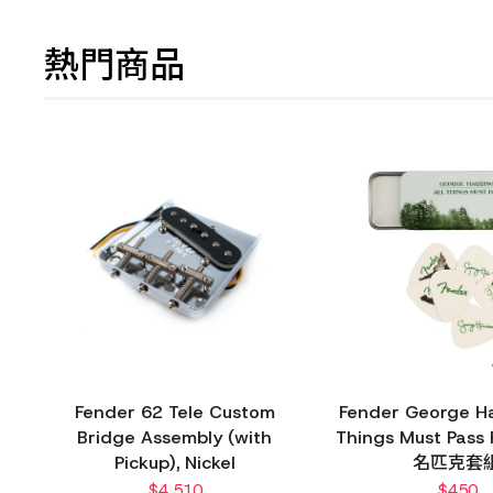
熱門商品
Fender 62 Tele Custom
Fender George Ha
Bridge Assembly (with
Things Must Pass 
Pickup), Nickel
名匹克套
$
4,510
$
450