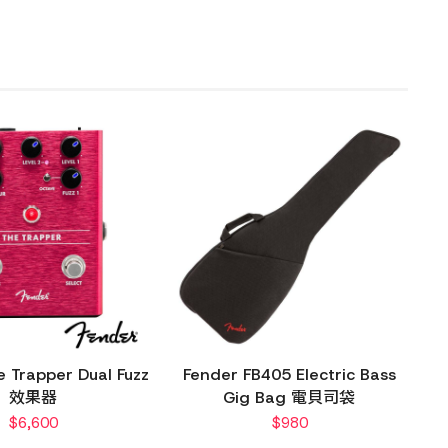
 Trapper Dual Fuzz
Fender FB405 Electric Bass
效果器
Gig Bag 電貝司袋
$
6,600
$
980