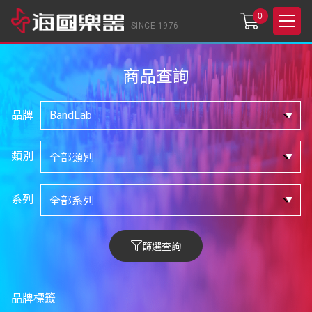
0
SINCE 1976
商品查詢
品牌
類別
系列
篩選查詢
品牌標籤