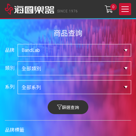
0
SINCE 1976
商品查詢
品牌
類別
系列
篩選查詢
品牌標籤