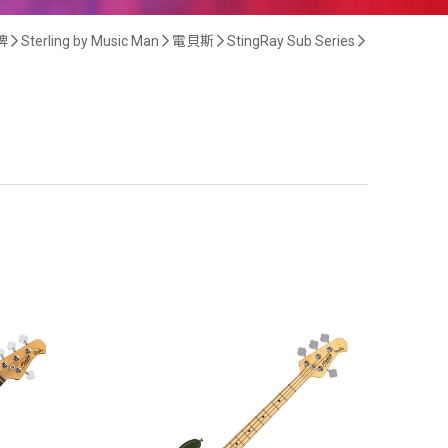
牌
Sterling by Music Man
電貝斯
StingRay Sub Series