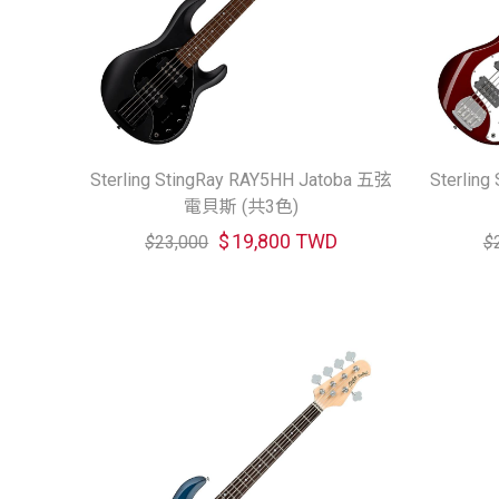
Sterling StingRay RAY5HH Jatoba 五弦
Sterling
電貝斯 (共3色)
$
19,800 TWD
$
23,000
$