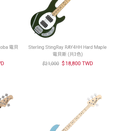
atoba 電貝
Sterling StingRay RAY4HH Hard Maple
電貝斯 (共3色)
WD
$
18,800 TWD
$
21,000