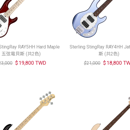
 StingRay RAY5HH Hard Maple
Sterling StingRay RAY4HH J
五弦電貝斯 (共2色)
斯 (共2色)
$
19,800 TWD
$
18,800 T
23,000
$
21,000