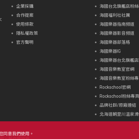
企業採購
海國台北旗艦店粉絲
合作提案
海國福利社社團
大
使用條款
海國樂器指南頻道
隱私權政策
海國樂器影音頻道
官方聲明
海國樂器部落格
海國樂器IG
海國樂器台北旗艦店I
海國音樂教室官網
海國音樂教室粉絲專
Rockschool官網
Rockschool粉絲專
品牌社群/原廠連結
北海道朝里川温泉滑
示您同意我們使用。
限公司，著作權所有