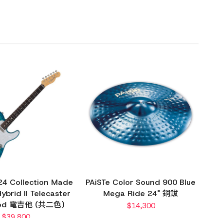
24 Collection Made
PAiSTe Color Sound 900 Blue
ybrid II Telecaster
Mega Ride 24" 銅鈸
od 電吉他 (共二色)
$
14,300
$
39,800