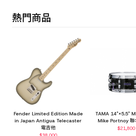
熱門商品
Fender Limited Edition Made
TAMA 14"×5.5" 
in Japan Antigua Telecaster
Mike Portnoy
電吉他
$
21,800
$
38,000