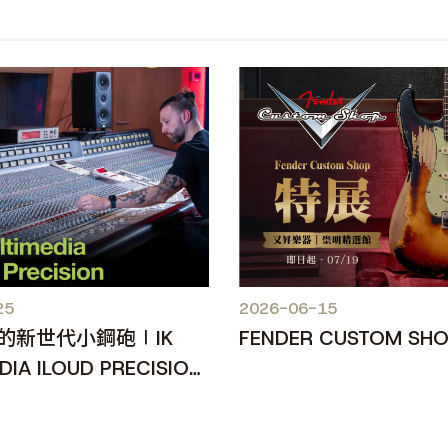
25
2026-06-15
的新世代小鋼砲∣IK
FENDER CUSTOM SH
DIA ILOUD PRECISION