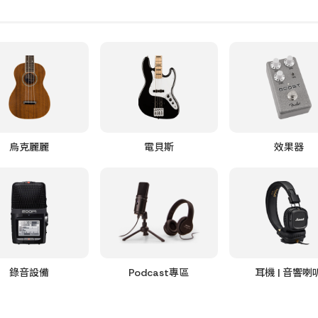
烏克麗麗
電貝斯
效果器
錄音設備
Podcast專區
耳機 | 音響喇