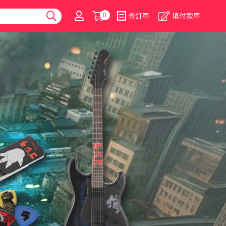
0
查訂單
填付款單