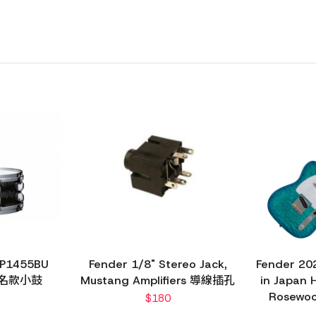
MP1455BU
Fender 1/8" Stereo Jack,
Fender 20
 聯名款小鼓
Mustang Amplifiers 導線插孔
in Japan H
Rosewo
$
180