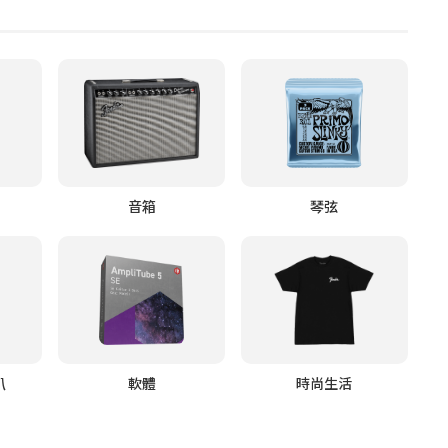
音箱
琴弦
叭
軟體
時尚生活