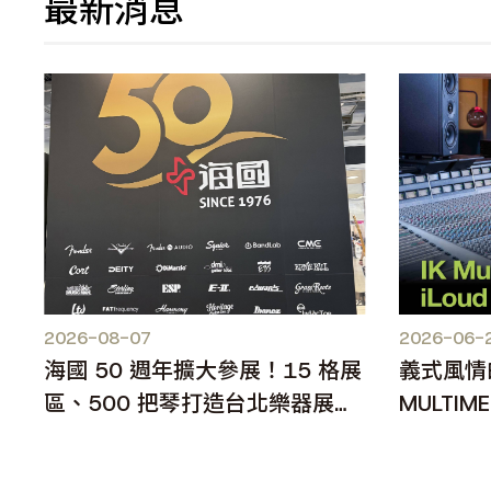
最新消息
2026-08-07
2026-06-
海國 50 週年擴大參展！15 格展
義式風情
區、500 把琴打造台北樂器展人
MULTIME
氣焦點
MKII