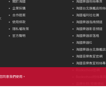
關於海國
海國樂器粉絲專頁
企業採購
海國台北旗艦店粉絲
合作提案
海國福利社社團
大
使用條款
海國樂器指南頻道
隱私權政策
海國樂器影音頻道
官方聲明
海國樂器部落格
海國樂器IG
海國樂器台北旗艦店I
海國音樂教室官網
海國音樂教室粉絲專
Rockschool官網
示您同意我們使用。
Rockschool粉絲專
品牌社群/原廠連結
北海道朝里川温泉滑