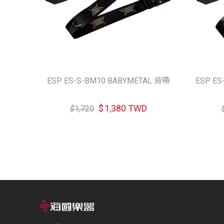
ESP ES-S-BM10 BABYMETAL 背帶
ESP E
$
1,380 TWD
$
1,720