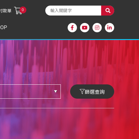
0
付款單
HOP
篩選查詢