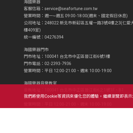
海國樂器
客服信箱：
service@seafortune.com.tw
營業時間：週一~週五 09:00-18:00(週末、國定假日休息)
公司地址：248022 新北市新莊區五權一路3號4樓之3(仁愛
樓409室)
統一編號：04276394
海國樂器門市
門市地址：100041 台北市中正區晉江街6號1樓
門市電話：02-2393-7936
營業時間：平日 12:00-21:00、週末 10:00-19:00
海國樂器音樂教室
音教地址：100041 台北市中正區晉江街6之1號1F、B1
我們將使用cookie等資訊來優化您的體驗，繼續瀏覽即表
音教電話：02-2393-1279
營業時間：平日 12:00-21:00、週末 10:00-19:00