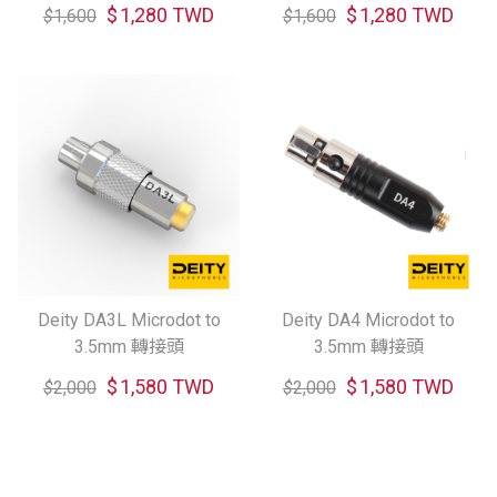
$
1,280 TWD
$
1,280 TWD
$
1,600
$
1,600
Deity DA3L Microdot to
Deity DA4 Microdot to
3.5mm 轉接頭
3.5mm 轉接頭
$
1,580 TWD
$
1,580 TWD
$
2,000
$
2,000