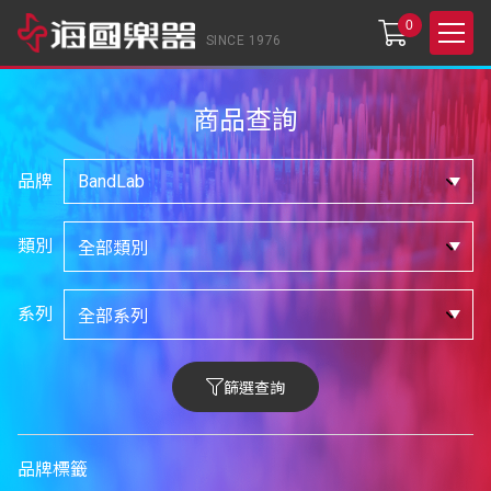
0
SINCE 1976
商品查詢
品牌
類別
系列
篩選查詢
品牌標籤