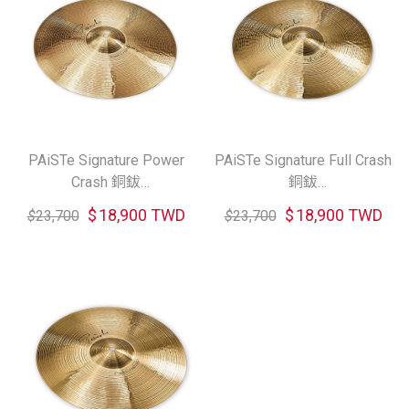
PAiSTe Signature Power
PAiSTe Signature Full Crash
Crash 銅鈸
銅鈸
(16"/17"/18"/19"/20")
(14"/16"/17"/18"/19"/20")
$
18,900 TWD
$
18,900 TWD
$
23,700
$
23,700