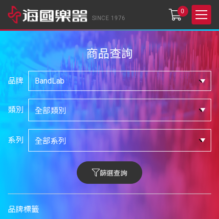
0
SINCE 1976
商品查詢
品牌
類別
系列
篩選查詢
品牌標籤