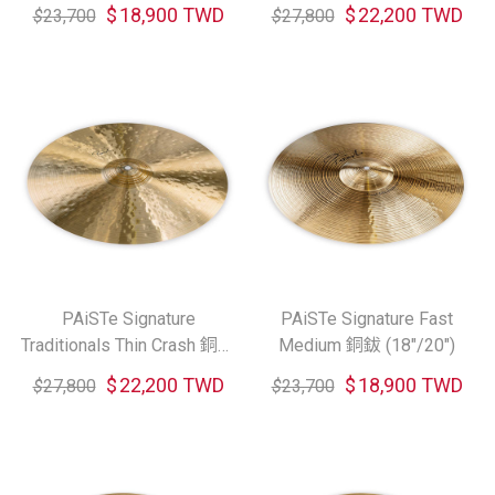
(18"/19"/20")
(16"/17"/18"/19")
$
18,900 TWD
$
22,200 TWD
$
23,700
$
27,800
PAiSTe Signature
PAiSTe Signature Fast
Traditionals Thin Crash 銅鈸
Medium 銅鈸 (18"/20")
(16"/17"/18"/20")
$
22,200 TWD
$
18,900 TWD
$
27,800
$
23,700