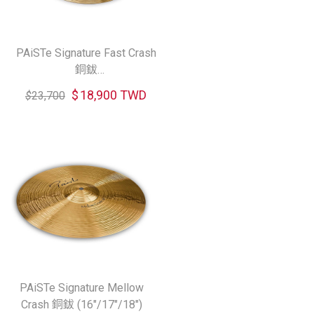
PAiSTe Signature Fast Crash
銅鈸
(14"/15"/16"/17"/18"/19"/20")
$
18,900 TWD
$
23,700
PAiSTe Signature Mellow
Crash 銅鈸 (16"/17"/18")