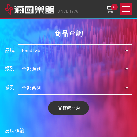
0
SINCE 1976
商品查詢
品牌
類別
系列
篩選查詢
品牌標籤