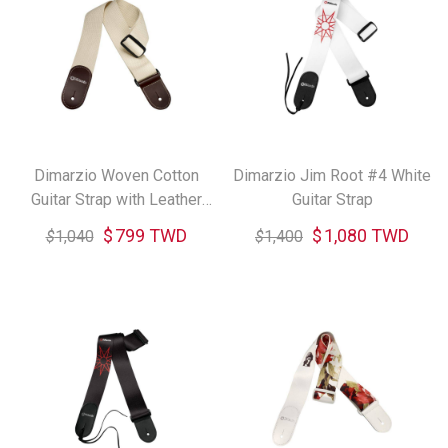
Dimarzio Woven Cotton
Dimarzio Jim Root #4 White
Guitar Strap with Leather
Guitar Strap
Ends (共兩色)
$
799 TWD
$
1,080 TWD
$
1,040
$
1,400