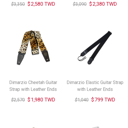
Buckle (共兩色)
$
2,580 TWD
$
2,380 TWD
$
3,350
$
3,090
Dimarzio Cheetah Guitar
Dimarzio Elastic Guitar Strap
Strap with Leather Ends
with Leather Ends
$
1,980 TWD
$
799 TWD
$
2,570
$
1,040