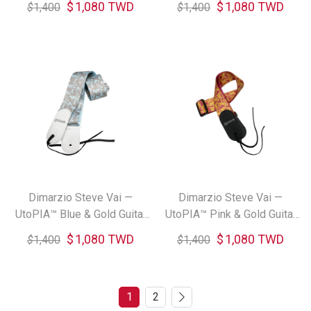
$
1,080 TWD
$
1,080 TWD
$
1,400
$
1,400
Dimarzio Steve Vai —
Dimarzio Steve Vai —
UtoPIA™ Blue & Gold Guitar
UtoPIA™ Pink & Gold Guitar
Strap
Strap
$
1,080 TWD
$
1,080 TWD
$
1,400
$
1,400
1
2