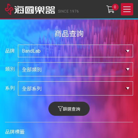
0
SINCE 1976
商品查詢
品牌
類別
系列
篩選查詢
品牌標籤