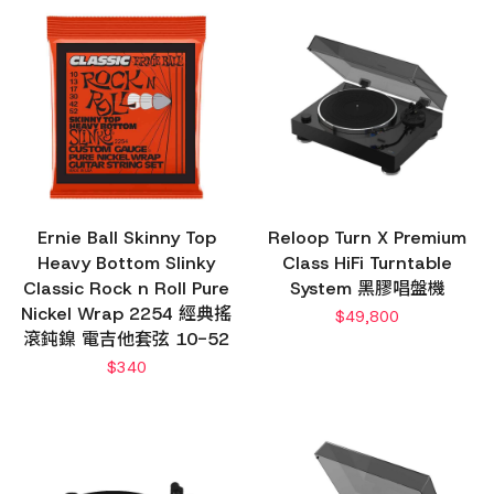
Ernie Ball Skinny Top
Reloop Turn X Premium
Heavy Bottom Slinky
Class HiFi Turntable
Classic Rock n Roll Pure
System 黑膠唱盤機
Nickel Wrap 2254 經典搖
$
49,800
滾鈍鎳 電吉他套弦 10-52
$
340