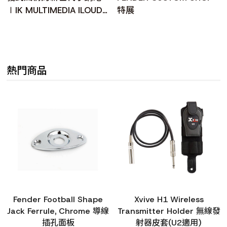
∣IK MULTIMEDIA ILOUD
特展
PRECISION MKII
熱門商品
Fender Football Shape
Xvive H1 Wireless
Jack Ferrule, Chrome 導線
Transmitter Holder 無線發
插孔面板
射器皮套(U2適用)