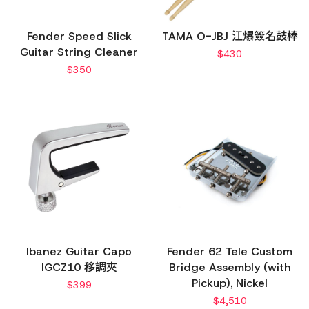
Fender Speed Slick
TAMA O-JBJ 江爆簽名鼓棒
Guitar String Cleaner
$
430
$
350
Ibanez Guitar Capo
Fender 62 Tele Custom
IGCZ10 移調夾
Bridge Assembly (with
Pickup), Nickel
$
399
$
4,510