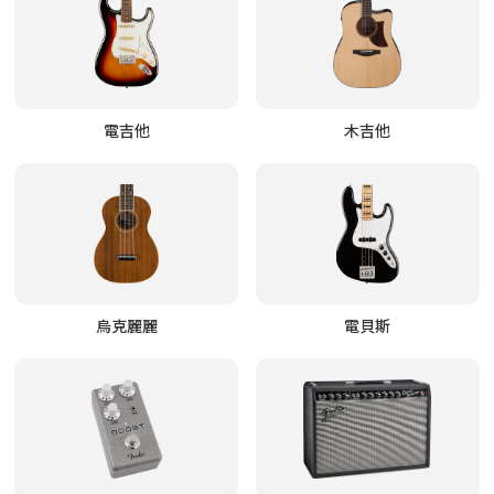
電吉他
木吉他
烏克麗麗
電貝斯