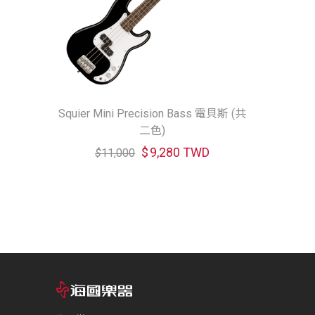
Squier Mini Precision Bass 電貝斯 (共
二色)
$
9,280 TWD
$
11,000