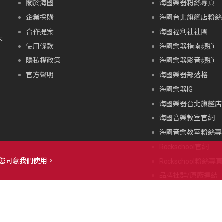
關於海國
海國樂器粉絲專頁
企業採購
海國台北旗艦店粉絲
合作提案
海國福利社社團
大
使用條款
海國樂器指南頻道
隱私權政策
海國樂器影音頻道
官方聲明
海國樂器部落格
海國樂器IG
海國樂器台北旗艦店I
海國音樂教室官網
海國音樂教室粉絲專
Rockschool官網
示您同意我們使用。
Rockschool粉絲專
品牌社群/原廠連結
北海道朝里川温泉滑