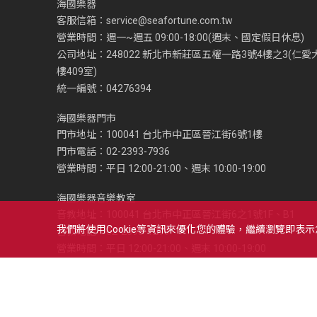
海國樂器
客服信箱：
service@seafortune.com.tw
營業時間：週一~週五 09:00-18:00(週末、國定假日休息)
公司地址：248022 新北市新莊區五權一路3號4樓之3(仁愛
樓409室)
統一編號：04276394
海國樂器門市
門市地址：100041 台北市中正區晉江街6號1樓
門市電話：02-2393-7936
營業時間：平日 12:00-21:00、週末 10:00-19:00
海國樂器音樂教室
音教地址：100041 台北市中正區晉江街6之1號1F、B1
我們將使用cookie等資訊來優化您的體驗，繼續瀏覽即表
音教電話：02-2393-1279
營業時間：平日 12:00-21:00、週末 10:00-19:00