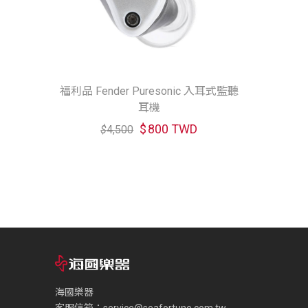
福利品 Fender Puresonic 入耳式監聽
耳機
$
800 TWD
$
4,500
海國樂器
客服信箱：
service@seafortune.com.tw