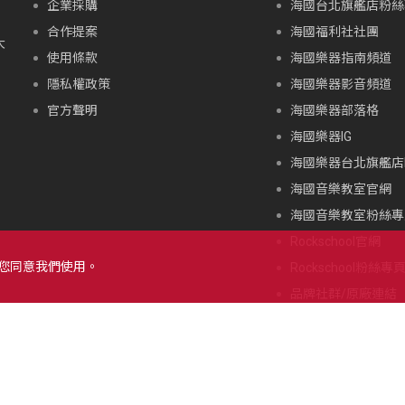
企業採購
海國台北旗艦店粉絲
合作提案
海國福利社社團
大
使用條款
海國樂器指南頻道
隱私權政策
海國樂器影音頻道
官方聲明
海國樂器部落格
海國樂器IG
海國樂器台北旗艦店I
海國音樂教室官網
海國音樂教室粉絲專
Rockschool官網
示您同意我們使用。
Rockschool粉絲專
品牌社群/原廠連結
北海道朝里川温泉滑
限公司，著作權所有