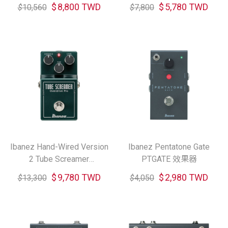
$
8,800 TWD
$
5,780 TWD
$
10,560
$
7,800
Ibanez Hand-Wired Version
Ibanez Pentatone Gate
2 Tube Screamer
PTGATE 效果器
TS808HWV2 效果器
$
9,780 TWD
$
2,980 TWD
$
13,300
$
4,050