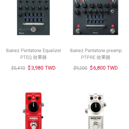
Ibanez Pentatone Equalizer
Ibanez Pentatone preamp
PTEQ 效果器
PTPRE 效果器
$
3,980 TWD
$
6,800 TWD
$
5,410
$
9,200