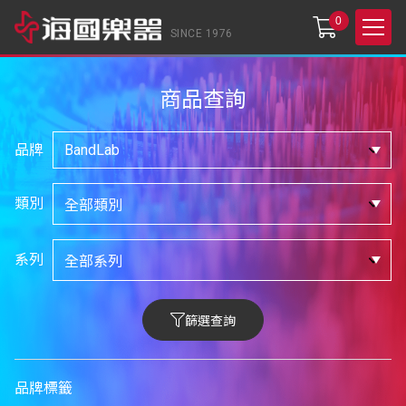
0
SINCE 1976
商品查詢
品牌
類別
系列
篩選查詢
品牌標籤