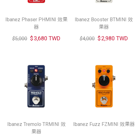
Ibanez Phaser PHMINI 效果
Ibanez Booster BTMINI 效
器
果器
$
3,680 TWD
$
2,980 TWD
$
5,000
$
4,000
Ibanez Tremolo TRMINI 效
Ibanez Fuzz FZMINI 效果器
果器