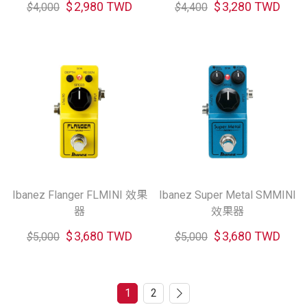
$
2,980 TWD
$
3,280 TWD
$
4,000
$
4,400
Ibanez Flanger FLMINI 效果
Ibanez Super Metal SMMINI
器
效果器
$
3,680 TWD
$
3,680 TWD
$
5,000
$
5,000
1
2