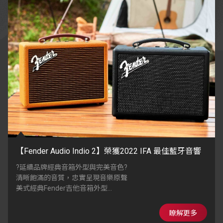
【Fender Audio Indio 2】榮獲2022 IFA 最佳藍牙音響
?延續品牌經典音箱外型與完美音色?
清晰飽滿的音質，忠實呈現音樂原聲
美式經典Fender吉他音箱外型
木製箱體搭配手工裱裝的獨特面料網布
瞭解更多