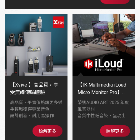
讓你的音色更有深度、更有個性🫧
【Xvive 】高品質，享
【IK Multimedia iLoud
受無線傳輸體驗
Micro Monitor Pro】喇
叭外型精巧隨處都可建
高品質、平實價格讓更多樂
榮獲AUDIO ART 2025 年度
構個人專業錄音室
手輕鬆獲得專業音色
風雲器材
設計創新、耐用易操作
音質中性低音染，呈現出健
在舞台、錄音室或練習環境
康均衡的動態
能帶來穩定可靠的Tone
能發出比喇叭體型更大的音
瞭解更多
瞭解更多
陪伴每位音樂人找到屬於自
壓，全頻段具備線性表現，