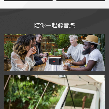
已的聲音
沒有突起扭曲
自帶空間校正功能，不用兩
分鐘即可完成校正，相當實
用
喇叭外型精巧，方便攜帶，
陪你一起聽音樂
隨處都可建構個人專業錄音
室