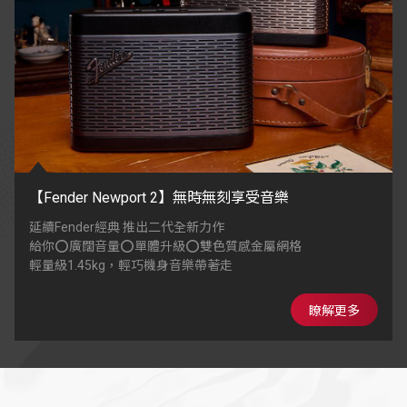
【Fender Newport 2】無時無刻享受音樂
延續Fender經典 推出二代全新力作
給你⭕廣闊音量⭕單體升級⭕雙色質感金屬網格
輕量級1.45kg，輕巧機身音樂帶著走
瞭解更多