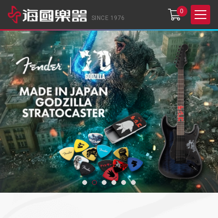
0
SINCE 1976