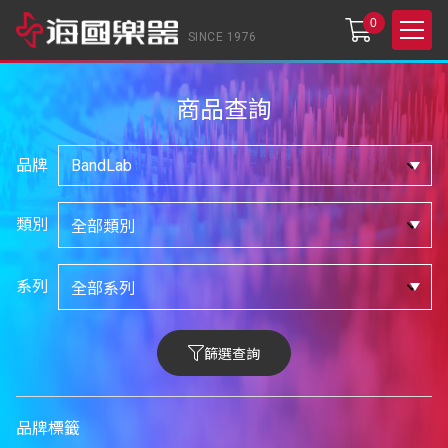
0
SINCE 1976
商品查詢
品牌
類別
系列
篩選查詢
品牌標籤