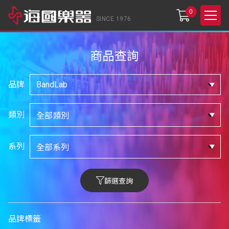
0
SINCE 1976
商品查詢
品牌
類別
系列
篩選查詢
品牌標籤