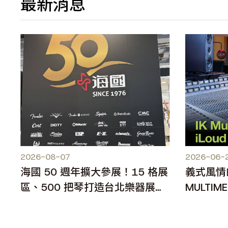
最新消息
2026-08-07
2026-06-
海國 50 週年擴大參展！15 格展
義式風情
區、500 把琴打造台北樂器展人
MULTIME
氣焦點
MKII