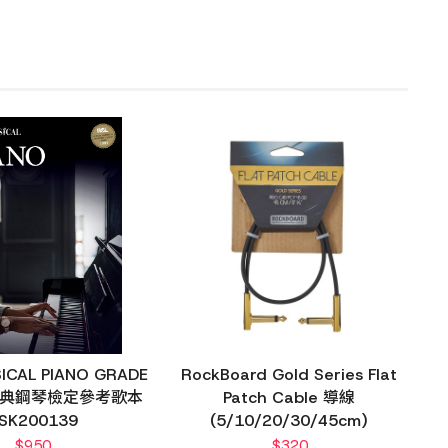
SICAL PIANO GRADE
RockBoard Gold Series Flat
1 古典鋼琴檢定參考歌本
Patch Cable 導線
SK200139
(5/10/20/30/45cm)
$
950
$
320