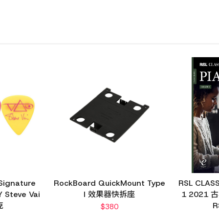
Signature
RockBoard QuickMount Type
RSL CLAS
 Steve Vai
I 效果器快拆座
1 202
克
R
$
380