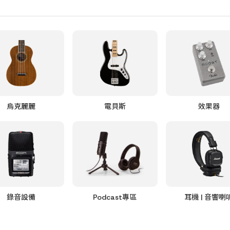
烏克麗麗
電貝斯
效果器
錄音設備
Podcast專區
耳機 | 音響喇