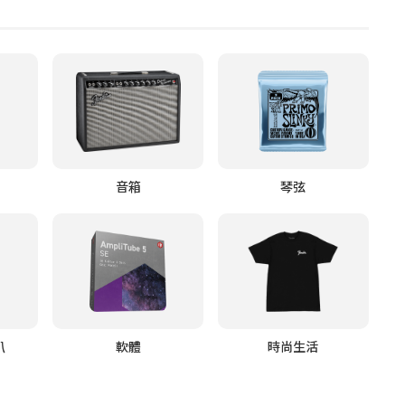
音箱
琴弦
叭
軟體
時尚生活