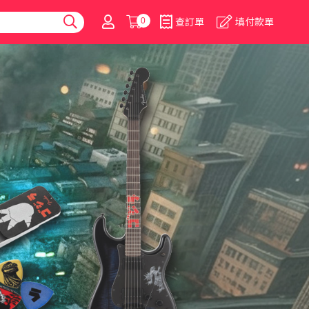
0
查訂單
填付款單