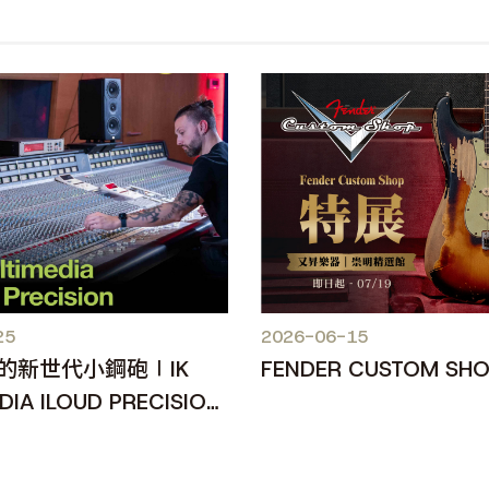
25
2026-06-15
的新世代小鋼砲∣IK
FENDER CUSTOM SH
DIA ILOUD PRECISION