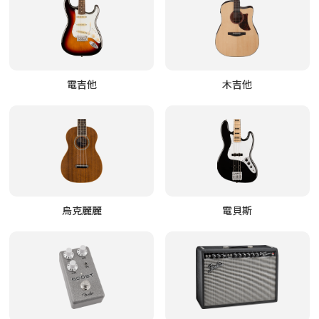
電吉他
木吉他
烏克麗麗
電貝斯