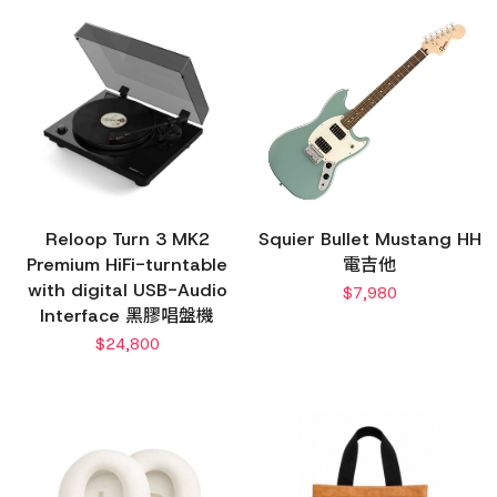
Reloop Turn 3 MK2
Squier Bullet Mustang HH
Premium HiFi-turntable
電吉他
with digital USB-Audio
$
7,980
Interface 黑膠唱盤機
$
24,800