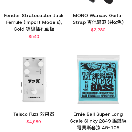
Fender Stratocaster Jack
MONO Warsaw Guitar
Ferrule (Import Models),
Strap 吉他背帶 (共2色)
Gold 導線插孔面板
$
2,280
$
540
Teisco Fuzz 效果器
Ernie Ball Super Long
Scale Slinky 2849 鎳纏繞
$
4,980
電貝斯套弦 45-105