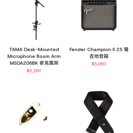
TAMA Desk-Mounted
Fender Champion II 25 電
Microphone Boom Arm
吉他音箱
MSDA206BK 麥克風架
$
5,980
$
3,280