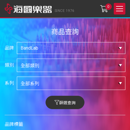
0
SINCE 1976
商品查詢
品牌
類別
系列
篩選查詢
品牌標籤