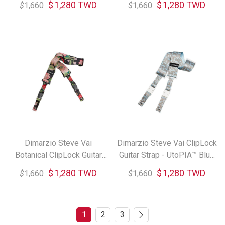
$
1,280 TWD
$
1,280 TWD
$
1,660
$
1,660
Dimarzio Steve Vai
Dimarzio Steve Vai ClipLock
Botanical ClipLock Guitar
Guitar Strap - UtoPIA™ Blue
Strap
& Silver
$
1,280 TWD
$
1,280 TWD
$
1,660
$
1,660
1
2
3