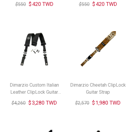
Guitar Straps - Black
Black
$
420 TWD
$
420 TWD
$
550
$
550
Dimarzio Custom Italian
Dimarzio Cheetah ClipLock
Leather ClipLock Guitar
Guitar Strap
Strap
$
3,280 TWD
$
1,980 TWD
$
4,260
$
2,570