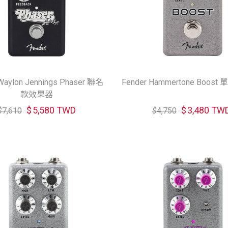
Waylon Jennings Phaser 聯名
Fender Hammertone Boos
款效果器
$
5,580 TWD
$
3,480 TW
$
7,610
$
4,750