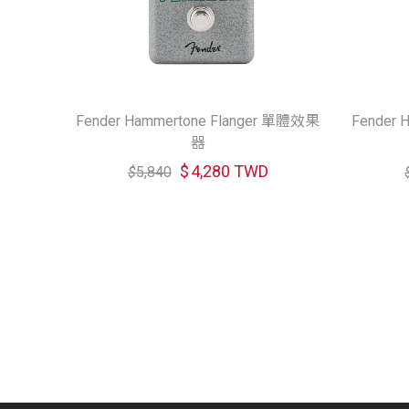
Fender Hammertone Flanger 單體效果
Fender 
器
$
4,280 TWD
$
5,840