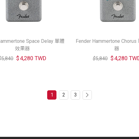
Hammertone Space Delay 單體
Fender Hammertone Chor
效果器
器
$
4,280 TWD
$
4,280 TW
$
5,840
$
5,840
1
2
3