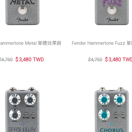
 Hammertone Metal 單體效果器
Fender Hammertone Fuz
$
3,480 TWD
$
3,480 TW
$
4,750
$
4,750