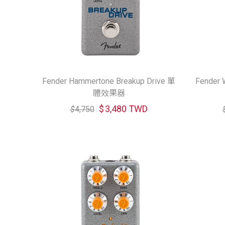
Fender Hammertone Breakup Drive 單
Fender 
體效果器
$
3,480 TWD
$
4,750