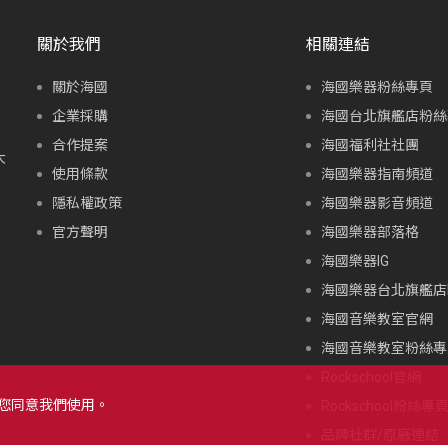
關於我們
相關連結
關於海國
海國樂器粉絲專頁
企業採購
海國台北旗艦店粉絲
合作提案
海國福利社社團
大
使用條款
海國樂器指南頻道
隱私權政策
海國樂器影音頻道
官方聲明
海國樂器部落格
海國樂器IG
海國樂器台北旗艦店I
海國音樂教室官網
海國音樂教室粉絲專
Rockschool官網
示您同意我們使用。
Rockschool粉絲專
品牌社群/原廠連結