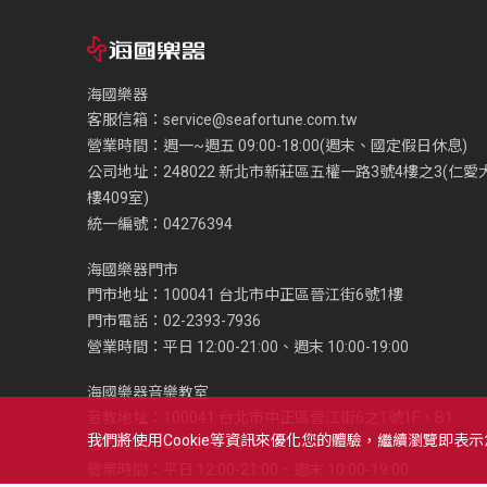
海國樂器
客服信箱：
service@seafortune.com.tw
營業時間：週一~週五 09:00-18:00(週末、國定假日休息)
公司地址：248022 新北市新莊區五權一路3號4樓之3(仁愛
樓409室)
統一編號：04276394
海國樂器門市
門市地址：100041 台北市中正區晉江街6號1樓
門市電話：02-2393-7936
營業時間：平日 12:00-21:00、週末 10:00-19:00
海國樂器音樂教室
音教地址：100041 台北市中正區晉江街6之1號1F、B1
我們將使用cookie等資訊來優化您的體驗，繼續瀏覽即表
音教電話：02-2393-1279
營業時間：平日 12:00-21:00、週末 10:00-19:00