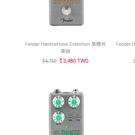
Fender Hammertone Distortion 單體效
Fender
果器
$
3,480 TWD
$
4,750