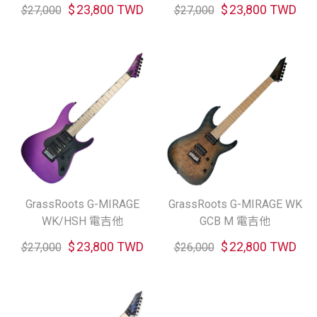
$
23,800 TWD
$
23,800 TWD
$
27,000
$
27,000
GrassRoots G-MIRAGE
GrassRoots G-MIRAGE WK
WK/HSH 電吉他
GCB M 電吉他
$
23,800 TWD
$
22,800 TWD
$
27,000
$
26,000