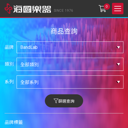
0
SINCE 1976
商品查詢
品牌
類別
系列
篩選查詢
品牌標籤