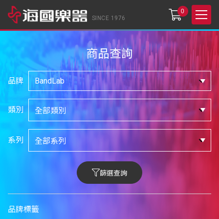
0
SINCE 1976
商品查詢
品牌
類別
系列
篩選查詢
品牌標籤