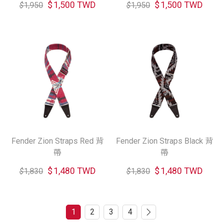
$
1,500 TWD
$
1,500 TWD
$
1,950
$
1,950
Fender Zion Straps Red 背
Fender Zion Straps Black 背
帶
帶
$
1,480 TWD
$
1,480 TWD
$
1,830
$
1,830
1
2
3
4