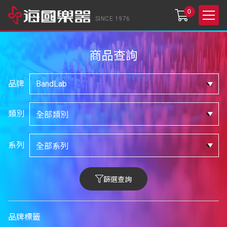
0
SINCE 1976
商品查詢
品牌
類別
系列
篩選查詢
品牌標籤