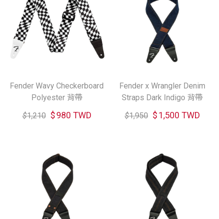
Fender Wavy Checkerboard
Fender x Wrangler Denim
Polyester 背帶
Straps Dark Indigo 背帶
$
980 TWD
$
1,500 TWD
$
1,210
$
1,950