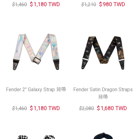
$
1,180 TWD
$
980 TWD
$
1,460
$
1,210
Fender 2" Galaxy Strap 背帶
Fender Satin Dragon Straps
背帶
$
1,180 TWD
$
1,680 TWD
$
1,460
$
2,080