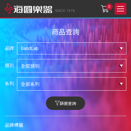
0
SINCE 1976
商品查詢
品牌
類別
系列
篩選查詢
品牌標籤