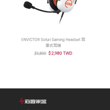
IINVICTOR Soturi Gaming Headset 耳
罩式耳機
$
2,980 TWD
$
3,800