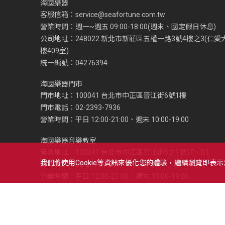
海國樂器
客服信箱：
service@seafortune.com.tw
營業時間：週一~週五 09:00-18:00(週末、國定假日休息)
公司地址：248022 新北市新莊區五權一路3號4樓之3(仁愛
樓409室)
統一編號：04276394
海國樂器門市
門市地址：100041 台北市中正區晉江街6號1樓
門市電話：02-2393-7936
營業時間：平日 12:00-21:00、週末 10:00-19:00
海國樂器音樂教室
音教地址：100041 台北市中正區晉江街6之1號1F、B1
我們將使用cookie等資訊來優化您的體驗，繼續瀏覽即表
音教電話：02-2393-1279
營業時間：平日 12:00-21:00、週末 10:00-19:00