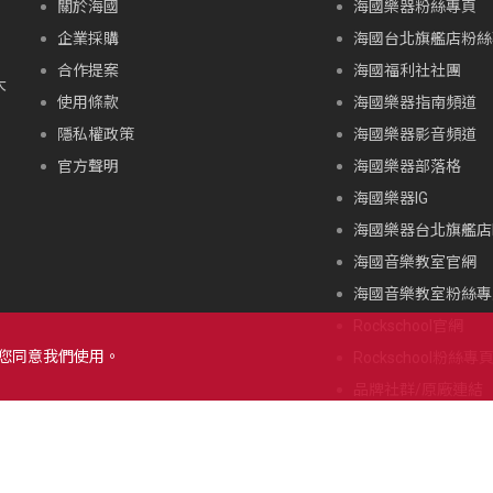
關於海國
海國樂器粉絲專頁
企業採購
海國台北旗艦店粉絲
合作提案
海國福利社社團
大
使用條款
海國樂器指南頻道
隱私權政策
海國樂器影音頻道
官方聲明
海國樂器部落格
海國樂器IG
海國樂器台北旗艦店I
海國音樂教室官網
海國音樂教室粉絲專
Rockschool官網
示您同意我們使用。
Rockschool粉絲專
品牌社群/原廠連結
北海道朝里川温泉滑