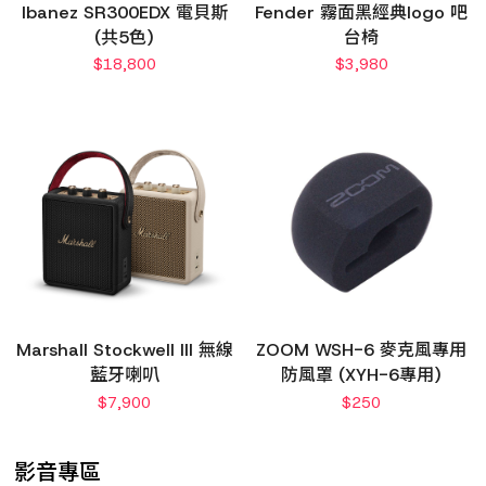
Ibanez SR300EDX 電貝斯
Fender 霧面黑經典logo 吧
(共5色)
台椅
$
18,800
$
3,980
Marshall Stockwell III 無線
ZOOM WSH-6 麥克風專用
藍牙喇叭
防風罩 (XYH-6專用)
$
7,900
$
250
影音專區