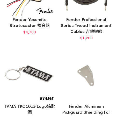
Fender Yosemite
Fender Professional
Stratocaster 拾音器
Series Tweed Instrument
Cables 吉他導線
$
4,780
$
1,280
TAMA TKC10LG Logo鑰匙
Fender Aluminum
圈
Pickguard Shielding For