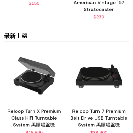
American Vintage '57
$
150
Stratocaster
$
230
最新上架
Reloop Turn X Premium
Reloop Turn 7 Premium
Class HiFi Turntable
Belt Drive USB Turntable
System 黑膠唱盤機
System 黑膠唱盤機
$
49,800
$
39,800