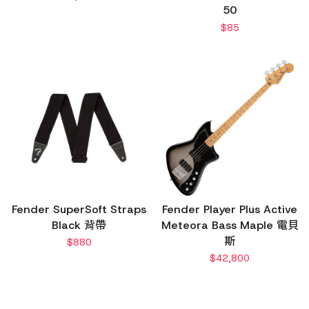
50
$
85
Fender SuperSoft Straps
Fender Player Plus Active
Black 背帶
Meteora Bass Maple 電貝
斯
$
880
$
42,800