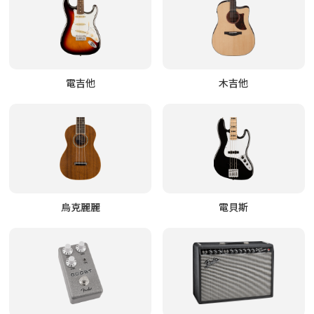
電吉他
木吉他
烏克麗麗
電貝斯