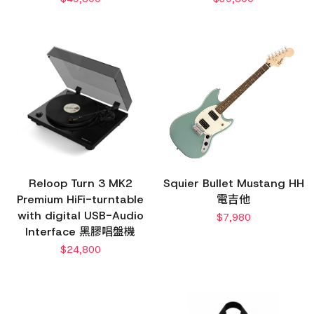
Reloop Turn 3 MK2
Squier Bullet Mustang HH
Premium HiFi-turntable
電吉他
with digital USB-Audio
$
7,980
Interface 黑膠唱盤機
$
24,800