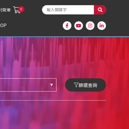
0
付款單
HOP
篩選查詢