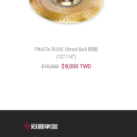
PAiSTe RUDE Shred Bell 銅鈸
(12"/14")
$
8,000 TWD
$
10,000