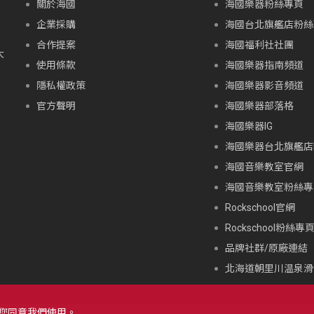
關於海國
海國樂器粉絲專頁
企業採購
海國台北旗艦店粉絲
合作提案
海國福利社社團
大
使用條款
海國樂器指南頻道
隱私權政策
海國樂器影音頻道
官方聲明
海國樂器部落格
海國樂器IG
海國樂器台北旗艦店I
海國音樂教室官網
海國音樂教室粉絲專
Rockschool官網
Rockschool粉絲專
品牌社群/原廠連結
北海道朝里川温泉滑
示您同意我們使用。