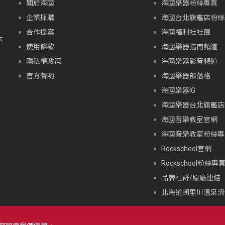
關於海國
海國樂器粉絲專頁
企業採購
海國台北旗艦店粉絲
合作提案
海國福利社社團
大
使用條款
海國樂器指南頻道
隱私權政策
海國樂器影音頻道
官方聲明
海國樂器部落格
海國樂器IG
海國樂器台北旗艦店I
海國音樂教室官網
海國音樂教室粉絲專
Rockschool官網
Rockschool粉絲專
品牌社群/原廠連結
北海道朝里川温泉滑