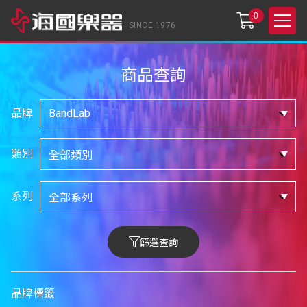
0
SINCE 1976
商品查詢
品牌
類別
系列
篩選查詢
品牌標籤