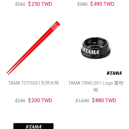
$
250 TWD
$
490 TWD
$
260
$
580
TAMA TCPS001天然木筷
TAMA TBWL001 Logo 置物
碗
$
200 TWD
$
880 TWD
$
240
$
1,040