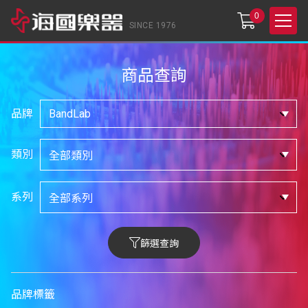
0
SINCE 1976
商品查詢
品牌
類別
系列
篩選查詢
品牌標籤