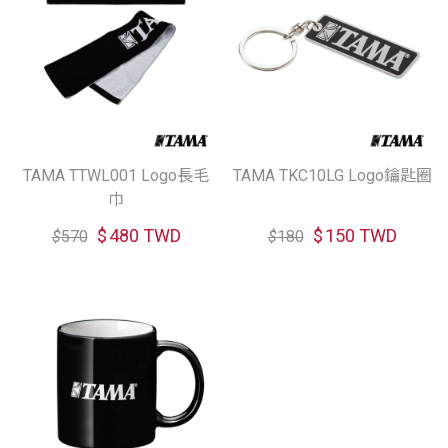
TAMA TTWL001 Logo長毛
TAMA TKC10LG Logo鑰匙圈
巾
$
480 TWD
$
150 TWD
$
570
$
180