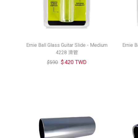
Ernie Ball Glass Guitar Slide - Medium
Ernie B
4228 滑管
$
420 TWD
$
590