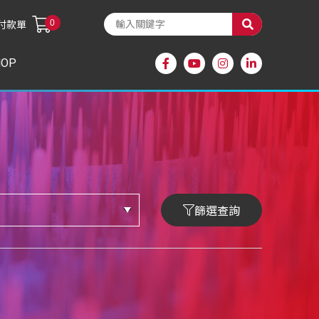
0
付款單
HOP
篩選查詢