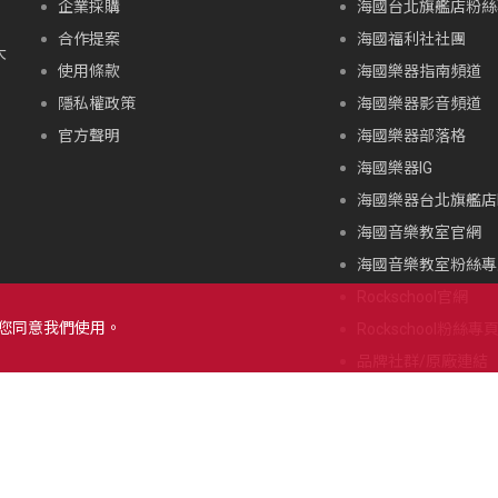
企業採購
海國台北旗艦店粉絲
合作提案
海國福利社社團
大
使用條款
海國樂器指南頻道
隱私權政策
海國樂器影音頻道
官方聲明
海國樂器部落格
海國樂器IG
海國樂器台北旗艦店I
海國音樂教室官網
海國音樂教室粉絲專
Rockschool官網
示您同意我們使用。
Rockschool粉絲專
品牌社群/原廠連結
北海道朝里川温泉滑
限公司，著作權所有