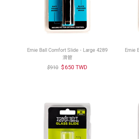
Ernie Ball Comfort Slide - Large 4289
Ernie 
滑管
$
650 TWD
$
910