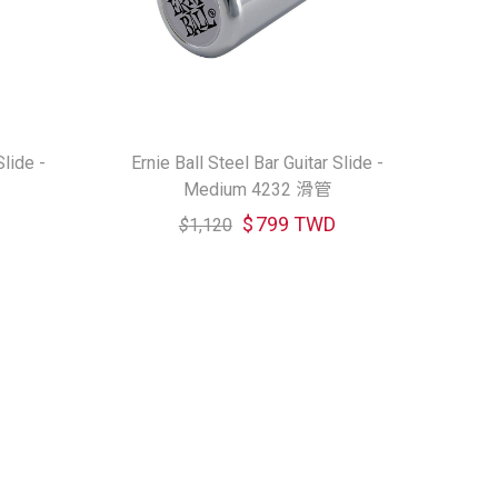
Slide -
Ernie Ball Steel Bar Guitar Slide -
Medium 4232 滑管
$
799 TWD
$
1,120