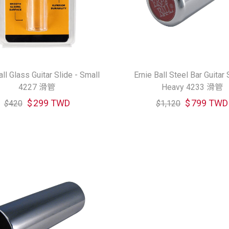
all Glass Guitar Slide - Small
Ernie Ball Steel Bar Guitar 
4227 滑管
Heavy 4233 滑管
$
299 TWD
$
799 TWD
$
420
$
1,120