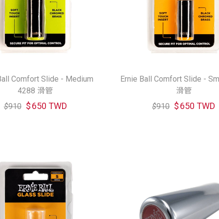
Ball Comfort Slide - Medium
Ernie Ball Comfort Slide - S
4288 滑管
滑管
$
650 TWD
$
650 TWD
$
910
$
910