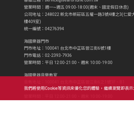
營業時間：週一~週五 09:00-18:00(週末、國定假日休息)
公司地址：248022 新北市新莊區五權一路3號4樓之3(仁愛
樓409室)
統一編號：04276394
海國樂器門市
門市地址：100041 台北市中正區晉江街6號1樓
門市電話：02-2393-7936
營業時間：平日 12:00-21:00、週末 10:00-19:00
海國樂器音樂教室
音教地址：100041 台北市中正區晉江街6之1號1F、B1
我們將使用cookie等資訊來優化您的體驗，繼續瀏覽即表
音教電話：02-2393-1279
營業時間：平日 12:00-21:00、週末 10:00-19:00
Copyright © 2021 海國樂器股份有限公司及海億股份有