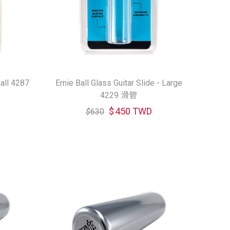
mall 4287
Ernie Ball Glass Guitar Slide - Large
4229 滑管
$
450 TWD
$
630