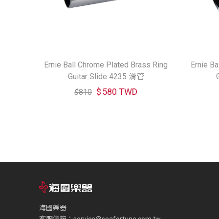
Ernie Ball Chrome Plated Brass Ring
Ernie Ba
Guitar Slide 4235 滑管
$
580 TWD
$
810
海國樂器
客服信箱：
service@seafortune.com.tw