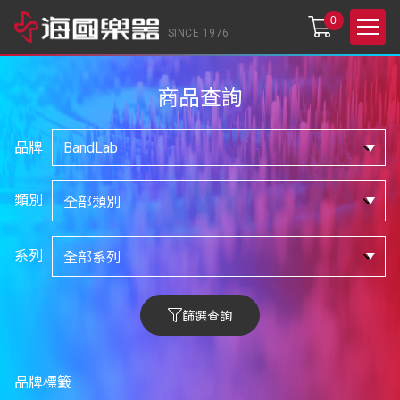
0
SINCE 1976
商品查詢
品牌
類別
系列
篩選查詢
品牌標籤