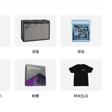
音箱
琴弦
叭
軟體
時尚生活