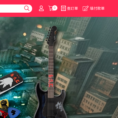
0
查訂單
填付款單