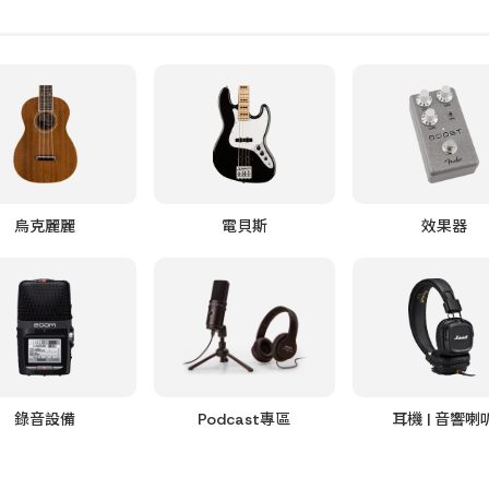
烏克麗麗
電貝斯
效果器
錄音設備
Podcast專區
耳機 | 音響喇