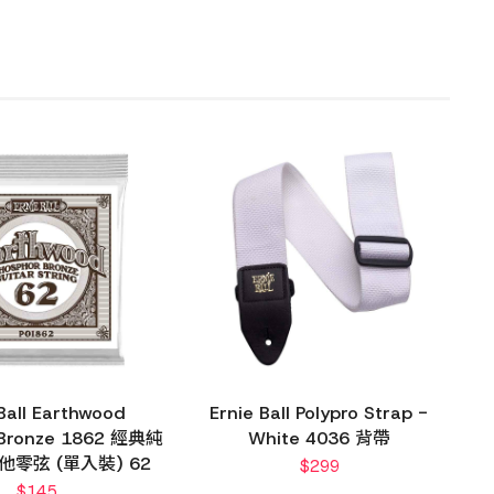
 Ball Earthwood
Ernie Ball Polypro Strap -
 Bronze 1862 經典純
White 4036 背帶
他零弦 (單入裝) 62
$
299
$
145