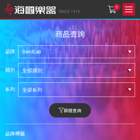
0
SINCE 1976
商品查詢
品牌
類別
系列
篩選查詢
品牌標籤