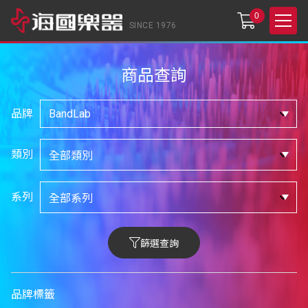
0
SINCE 1976
商品查詢
品牌
類別
系列
篩選查詢
品牌標籤