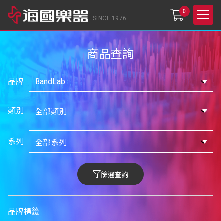
0
SINCE 1976
商品查詢
品牌
類別
系列
篩選查詢
品牌標籤