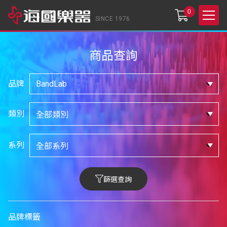
0
SINCE 1976
商品查詢
品牌
類別
系列
篩選查詢
品牌標籤