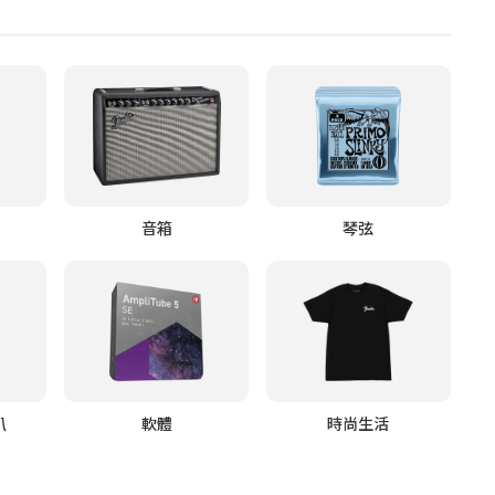
音箱
琴弦
叭
軟體
時尚生活