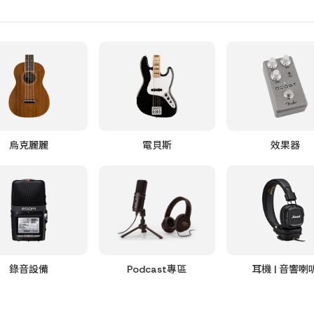
烏克麗麗
電貝斯
效果器
錄音設備
Podcast專區
耳機 | 音響喇