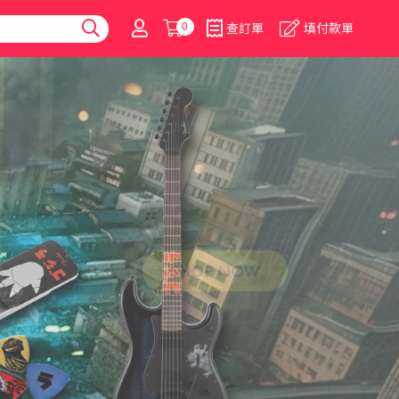
0
查訂單
填付款單