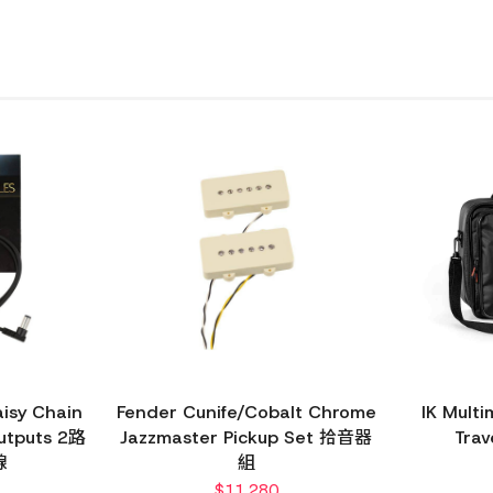
aisy Chain
Fender Cunife/Cobalt Chrome
IK Mult
utputs 2路
Jazzmaster Pickup Set 拾音器
Tra
線
組
$
11,280