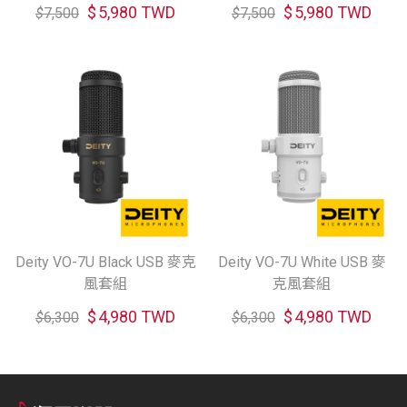
$
5,980 TWD
$
5,980 TWD
$
7,500
$
7,500
Deity VO-7U Black USB 麥克
Deity VO-7U White USB 麥
風套組
克風套組
$
4,980 TWD
$
4,980 TWD
$
6,300
$
6,300