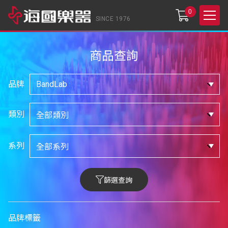
0
SINCE 1976
商品查詢
品牌
類別
系列
篩選查詢
品牌標籤