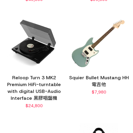
Reloop Turn 3 MK2
Squier Bullet Mustang HH
Premium HiFi-turntable
電吉他
with digital USB-Audio
$
7,980
Interface 黑膠唱盤機
$
24,800