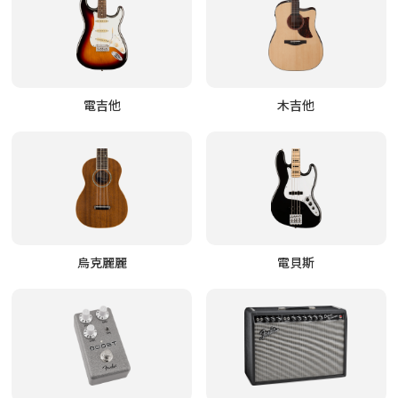
電吉他
木吉他
烏克麗麗
電貝斯