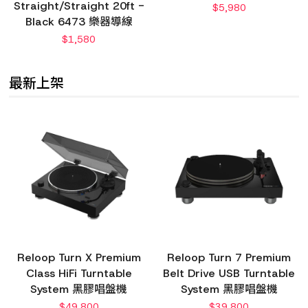
Straight/Straight 20ft -
$
5,980
Black 6473 樂器導線
$
1,580
最新上架
Reloop Turn X Premium
Reloop Turn 7 Premium
Class HiFi Turntable
Belt Drive USB Turntable
System 黑膠唱盤機
System 黑膠唱盤機
$
49,800
$
39,800