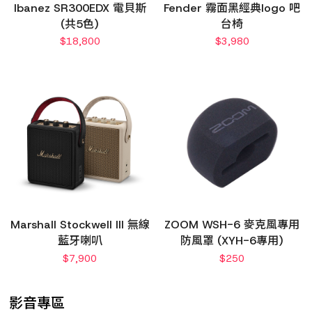
Ibanez SR300EDX 電貝斯
Fender 霧面黑經典logo 吧
(共5色)
台椅
$
18,800
$
3,980
Marshall Stockwell III 無線
ZOOM WSH-6 麥克風專用
藍牙喇叭
防風罩 (XYH-6專用)
$
7,900
$
250
影音專區