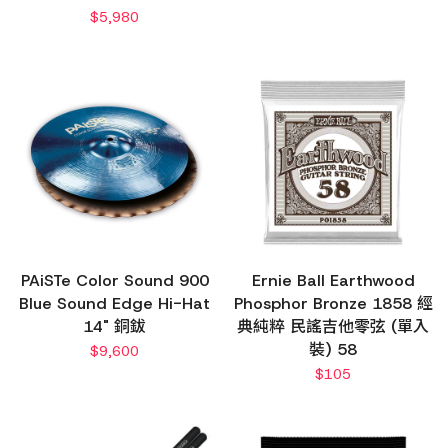
$
5,980
PAiSTe Color Sound 900
Ernie Ball Earthwood
Blue Sound Edge Hi-Hat
Phosphor Bronze 1858 經
14" 銅鈸
典純粹 民謠吉他零弦 (單入
裝) 58
$
9,600
$
105