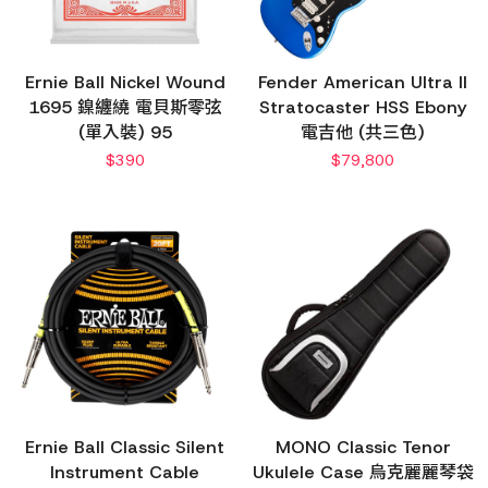
Ernie Ball Nickel Wound
Fender American Ultra II
1695 鎳纏繞 電貝斯零弦
Stratocaster HSS Ebony
(單入裝) 95
電吉他 (共三色)
$
390
$
79,800
Ernie Ball Classic Silent
MONO Classic Tenor
Instrument Cable
Ukulele Case 烏克麗麗琴袋