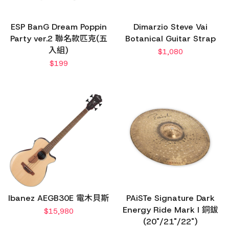
ESP BanG Dream Poppin
Dimarzio Steve Vai
Party ver.2 聯名款匹克(五
Botanical Guitar Strap
入組)
$
1,080
$
199
Ibanez AEGB30E 電木貝斯
PAiSTe Signature Dark
Energy Ride Mark I 銅鈸
$
15,980
(20"/21"/22")