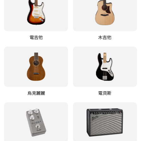
電吉他
木吉他
烏克麗麗
電貝斯