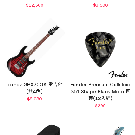
$
12,500
$
3,500
Ibanez GRX70QA 電吉他
Fender Premium Celluloid
(共4色)
351 Shape Black Moto 匹
克(12入組)
$
8,980
$
299