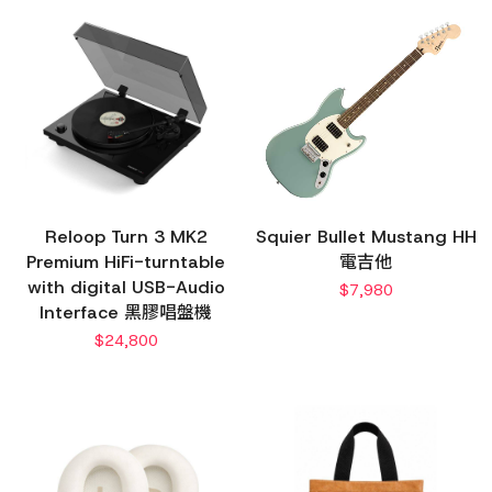
Reloop Turn 3 MK2
Squier Bullet Mustang HH
Premium HiFi-turntable
電吉他
with digital USB-Audio
$
7,980
Interface 黑膠唱盤機
$
24,800