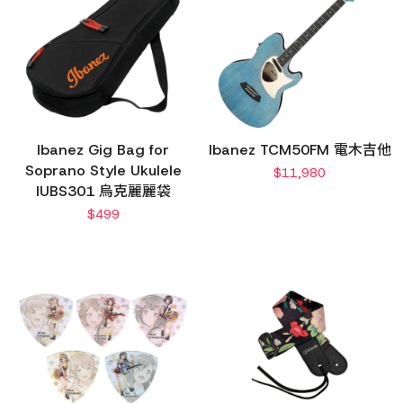
Ibanez Gig Bag for
Ibanez TCM50FM 電木吉他
Soprano Style Ukulele
$
11,980
IUBS301 烏克麗麗袋
$
499