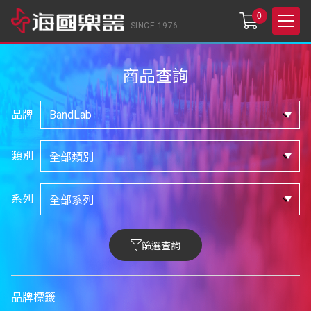
0
SINCE 1976
商品查詢
品牌
類別
系列
篩選查詢
品牌標籤