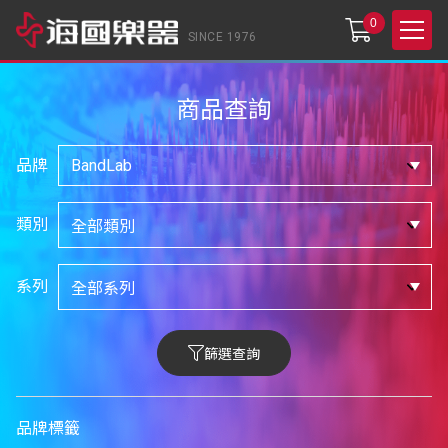
0
SINCE 1976
商品查詢
品牌
類別
系列
篩選查詢
品牌標籤