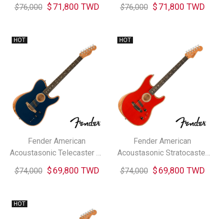
電木吉他
木吉他
$
71,800 TWD
$
71,800 TWD
$
76,000
$
76,000
Fender American
Fender American
Acoustasonic Telecaster 電
Acoustasonic Stratocaster
木吉他
電木吉他
$
69,800 TWD
$
69,800 TWD
$
74,000
$
74,000