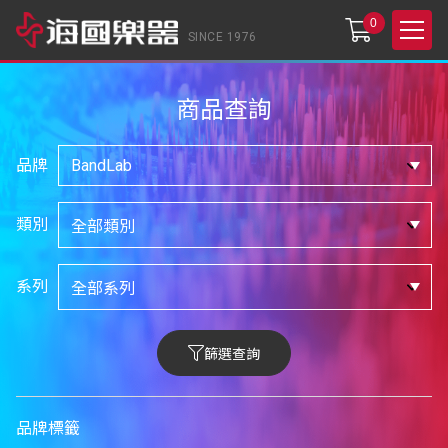
0
SINCE 1976
商品查詢
品牌
類別
系列
篩選查詢
品牌標籤