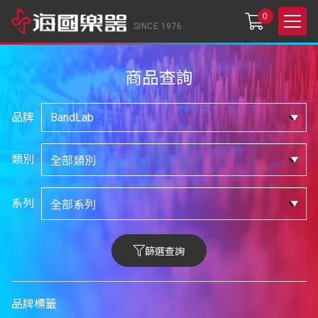
0
SINCE 1976
商品查詢
品牌
類別
系列
篩選查詢
品牌標籤