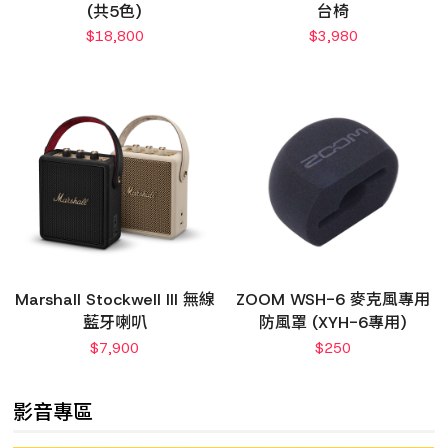
(共5色)
台椅
$
18,800
$
3,980
Marshall Stockwell III 無線
ZOOM WSH-6 麥克風專用
藍牙喇叭
防風罩 (XYH-6專用)
$
7,900
$
250
影音專區