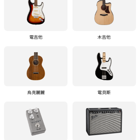
電吉他
木吉他
烏克麗麗
電貝斯