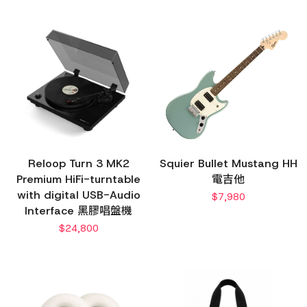
Reloop Turn 3 MK2
Squier Bullet Mustang HH
Premium HiFi-turntable
電吉他
with digital USB-Audio
$
7,980
Interface 黑膠唱盤機
$
24,800