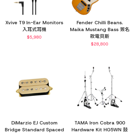
Xvive T9 In-Ear Monitors
Fender Chilli Beans.
入耳式耳機
Maika Mustang Bass 簽名
款電貝斯
$
5,980
$
28,800
DiMarzio EJ Custom
TAMA Iron Cobra 900
Bridge Standard Spaced
Hardware Kit HG5WN 鼓