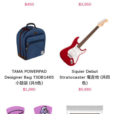
$
450
$
3,950
TAMA POWERPAD
Squier Debut
Designer Bag TSDB1465
Stratocaster 電吉他 (共四
小鼓袋 (共5色)
色)
$
1,980
$
5,980