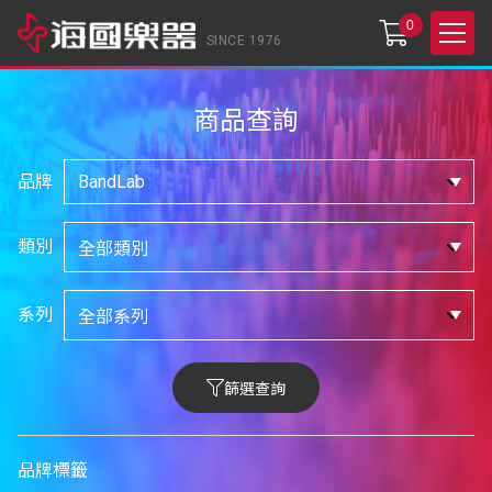
0
SINCE 1976
商品查詢
品牌
類別
系列
篩選查詢
品牌標籤