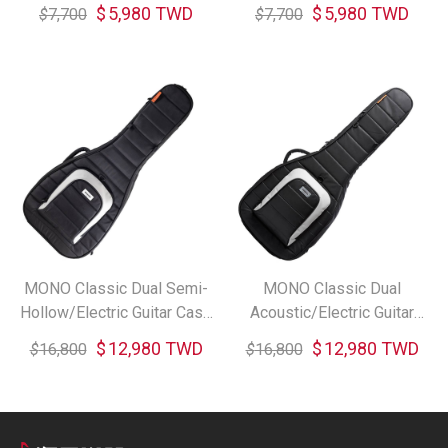
$
5,980 TWD
$
5,980 TWD
$
7,700
$
7,700
MONO Classic Dual Semi-
MONO Classic Dual
Hollow/Electric Guitar Case
Acoustic/Electric Guitar
雙吉他袋
Case 雙吉他袋
$
12,980 TWD
$
12,980 TWD
$
16,800
$
16,800