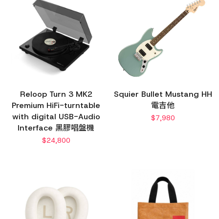
Reloop Turn 3 MK2
Squier Bullet Mustang HH
Premium HiFi-turntable
電吉他
with digital USB-Audio
$
7,980
Interface 黑膠唱盤機
$
24,800