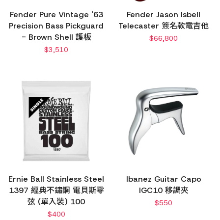
Fender Pure Vintage '63
Fender Jason Isbell
Precision Bass Pickguard
Telecaster 簽名款電吉他
- Brown Shell 護板
$
66,800
$
3,510
Ernie Ball Stainless Steel
Ibanez Guitar Capo
1397 經典不鏽鋼 電貝斯零
IGC10 移調夾
弦 (單入裝) 100
$
550
$
400