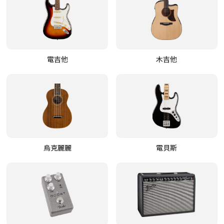
電吉他
木吉他
烏克麗麗
電貝斯