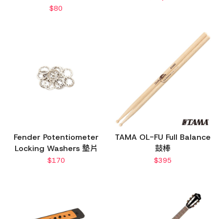
$
80
Fender Potentiometer
TAMA OL-FU Full Balance
Locking Washers 墊片
鼓棒
$
170
$
395