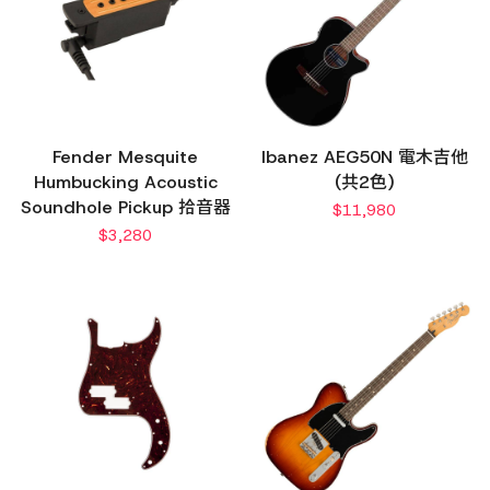
Fender Mesquite
Ibanez AEG50N 電木吉他
Humbucking Acoustic
(共2色)
Soundhole Pickup 拾音器
$
11,980
$
3,280